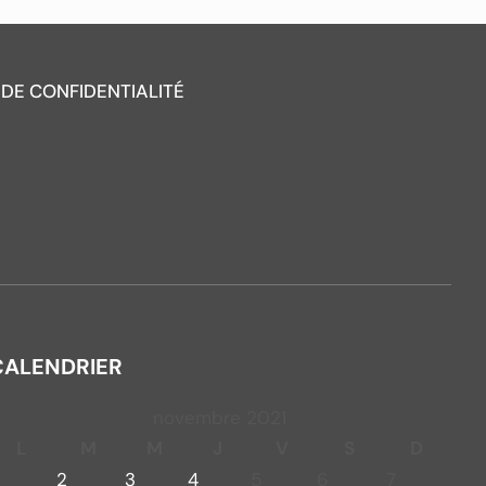
 DE CONFIDENTIALITÉ
CALENDRIER
novembre 2021
L
M
M
J
V
S
D
2
3
4
5
6
7