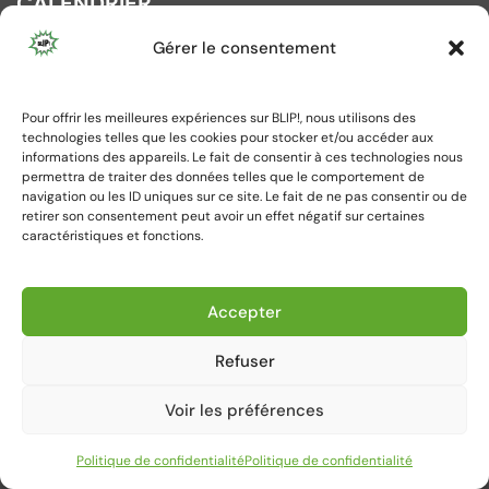
CALENDRIER
Gérer le consentement
août 2026
L
M
M
J
V
S
D
1
2
Pour offrir les meilleures expériences sur BLIP!, nous utilisons des
technologies telles que les cookies pour stocker et/ou accéder aux
3
4
5
6
7
8
9
informations des appareils. Le fait de consentir à ces technologies nous
10
11
12
13
14
15
16
permettra de traiter des données telles que le comportement de
navigation ou les ID uniques sur ce site. Le fait de ne pas consentir ou de
17
18
19
20
21
22
23
retirer son consentement peut avoir un effet négatif sur certaines
caractéristiques et fonctions.
24
25
26
27
28
29
30
31
Accepter
« Juil
Refuser
Voir les préférences
Politique de confidentialité
Politique de confidentialité