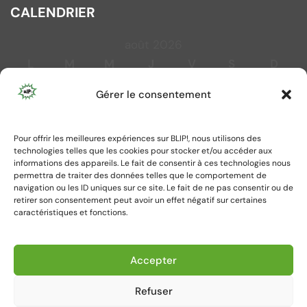
CALENDRIER
août 2026
L
M
M
J
V
S
D
1
2
Gérer le consentement
3
4
5
6
7
8
9
10
11
12
13
14
15
16
Pour offrir les meilleures expériences sur BLIP!, nous utilisons des
17
18
19
20
21
22
23
technologies telles que les cookies pour stocker et/ou accéder aux
24
25
26
27
28
29
30
informations des appareils. Le fait de consentir à ces technologies nous
permettra de traiter des données telles que le comportement de
31
navigation ou les ID uniques sur ce site. Le fait de ne pas consentir ou de
retirer son consentement peut avoir un effet négatif sur certaines
caractéristiques et fonctions.
« Juil
Accepter
Refuser