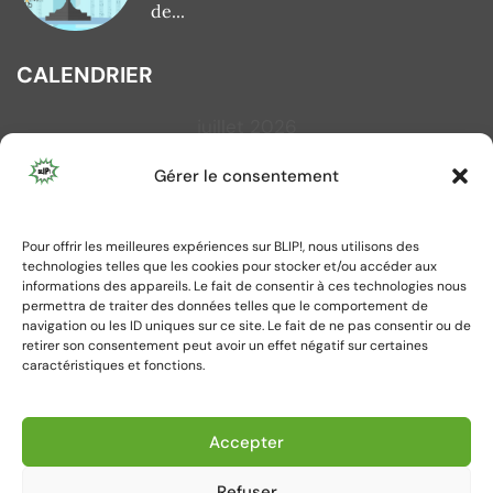
de...
CALENDRIER
juillet 2026
L
M
M
J
V
S
D
Gérer le consentement
1
2
3
4
5
6
7
8
9
10
11
12
Pour offrir les meilleures expériences sur BLIP!, nous utilisons des
13
14
15
16
17
18
19
technologies telles que les cookies pour stocker et/ou accéder aux
20
21
22
23
24
25
26
informations des appareils. Le fait de consentir à ces technologies nous
permettra de traiter des données telles que le comportement de
27
28
29
30
31
navigation ou les ID uniques sur ce site. Le fait de ne pas consentir ou de
retirer son consentement peut avoir un effet négatif sur certaines
caractéristiques et fonctions.
« Juin
Accepter
Refuser