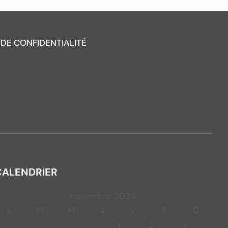
 DE CONFIDENTIALITÉ
CALENDRIER
novembre 2024
L
M
M
J
V
S
D
1
2
3