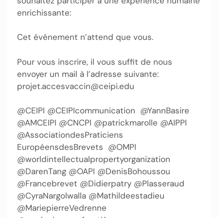
souhaitez participer à une expérience humaine
enrichissante:
Cet événement n’attend que vous.
Pour vous inscrire, il vous suffit de nous
envoyer un mail à l’adresse suivante:
projet.accesvaccin@ceipi.edu
@CEIPI @CEIPIcommunication
@YannBasire
@AMCEIPI @CNCPI @patrickmarolle @AIPPI
@AssociationdesPraticiens
EuropéensdesBrevets
@OMPI
@worldintellectualpropertyorganization
@DarenTang @OAPI @DenisBohoussou
@Francebrevet @Didierpatry @Plasseraud
@CyraNargolwalla @Mathildeestadieu
@MariepierreVedrenne