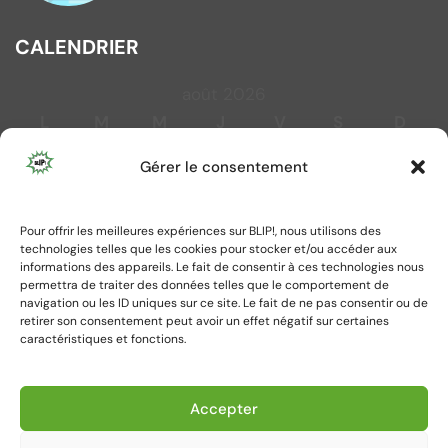
CALENDRIER
août 2026
L
M
M
J
V
S
D
1
2
Gérer le consentement
3
4
5
6
7
8
9
10
11
12
13
14
15
16
Pour offrir les meilleures expériences sur BLIP!, nous utilisons des
17
18
19
20
21
22
23
technologies telles que les cookies pour stocker et/ou accéder aux
24
25
26
27
28
29
30
informations des appareils. Le fait de consentir à ces technologies nous
permettra de traiter des données telles que le comportement de
31
navigation ou les ID uniques sur ce site. Le fait de ne pas consentir ou de
retirer son consentement peut avoir un effet négatif sur certaines
caractéristiques et fonctions.
« Juil
Accepter