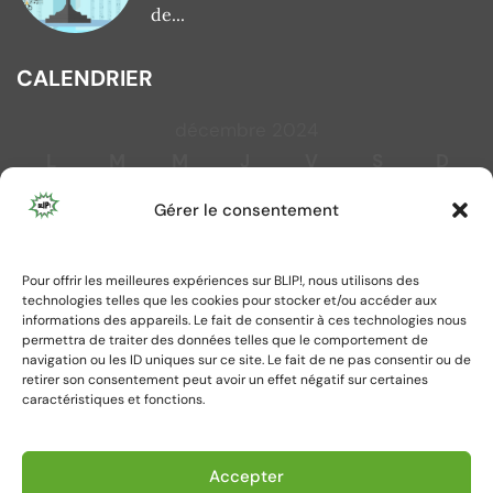
de...
CALENDRIER
décembre 2024
L
M
M
J
V
S
D
1
Gérer le consentement
2
3
4
5
6
7
8
9
10
11
12
13
14
15
Pour offrir les meilleures expériences sur BLIP!, nous utilisons des
16
17
18
19
20
21
22
technologies telles que les cookies pour stocker et/ou accéder aux
23
24
25
26
27
28
29
informations des appareils. Le fait de consentir à ces technologies nous
permettra de traiter des données telles que le comportement de
30
31
navigation ou les ID uniques sur ce site. Le fait de ne pas consentir ou de
retirer son consentement peut avoir un effet négatif sur certaines
caractéristiques et fonctions.
« Nov
Jan »
Accepter