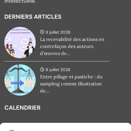
intellectuelle.
DERNIERS ARTICLES
9 juillet 2026
La recevabilité des actions en
contrefaçon des auteurs
d’œuvres de...
8 juillet 2026
Entre pillage et pastiche : du
sampling comme illustration
de...
CALENDRIER
avril 2024
L
M
M
J
V
S
D