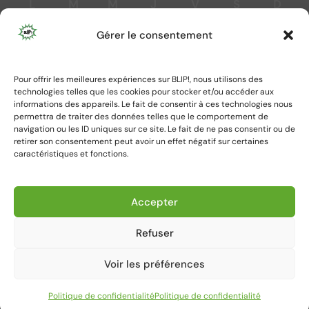
L
M
M
J
V
S
D
1
Gérer le consentement
2
3
4
5
6
7
8
9
10
11
12
13
14
15
Pour offrir les meilleures expériences sur BLIP!, nous utilisons des
16
17
18
19
20
21
22
technologies telles que les cookies pour stocker et/ou accéder aux
23
24
25
26
27
28
29
informations des appareils. Le fait de consentir à ces technologies nous
permettra de traiter des données telles que le comportement de
30
navigation ou les ID uniques sur ce site. Le fait de ne pas consentir ou de
retirer son consentement peut avoir un effet négatif sur certaines
caractéristiques et fonctions.
« Mai
Août »
Accepter
Refuser
Voir les préférences
Politique de confidentialité
Politique de confidentialité