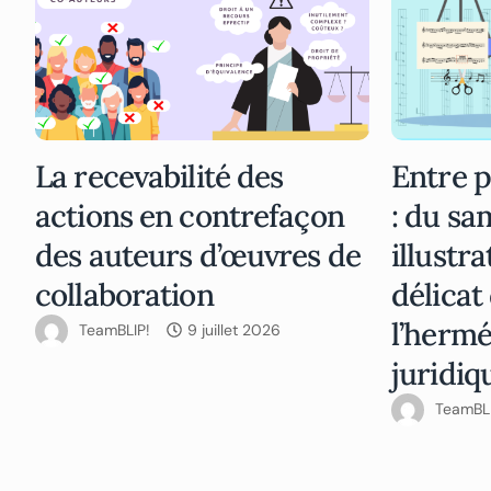
La recevabilité des
Entre p
actions en contrefaçon
: du s
des auteurs d’œuvres de
illustra
collaboration
délicat
l’herm
TeamBLIP!
9 juillet 2026
juridiq
TeamBLI