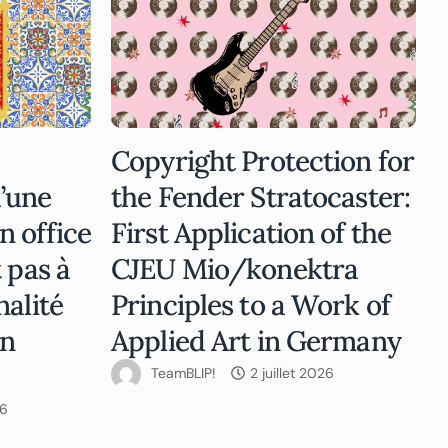
Copyright Protection for
’une
the Fender Stratocaster:
n office
First Application of the
 pas à
CJEU Mio/konektra
nalité
Principles to a Work of
on
Applied Art in Germany
TeamBLIP!
2 juillet 2026
26