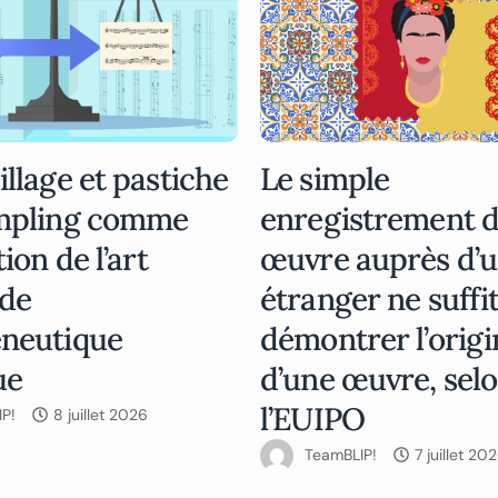
illage et pastiche
Le simple
ampling comme
enregistrement d
tion de l’art
œuvre auprès d’u
 de
étranger ne suffit
éneutique
démontrer l’origi
ue
d’une œuvre, sel
l’EUIPO
P!
8 juillet 2026
TeamBLIP!
7 juillet 20