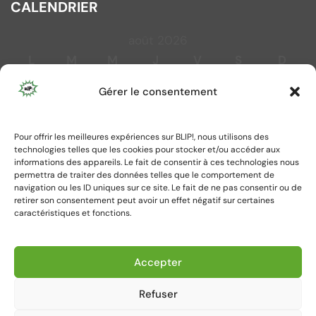
CALENDRIER
août 2026
L
M
M
J
V
S
D
1
2
Gérer le consentement
3
4
5
6
7
8
9
10
11
12
13
14
15
16
Pour offrir les meilleures expériences sur BLIP!, nous utilisons des
17
18
19
20
21
22
23
technologies telles que les cookies pour stocker et/ou accéder aux
24
25
26
27
28
29
30
informations des appareils. Le fait de consentir à ces technologies nous
permettra de traiter des données telles que le comportement de
31
navigation ou les ID uniques sur ce site. Le fait de ne pas consentir ou de
retirer son consentement peut avoir un effet négatif sur certaines
caractéristiques et fonctions.
« Juil
Accepter
Refuser