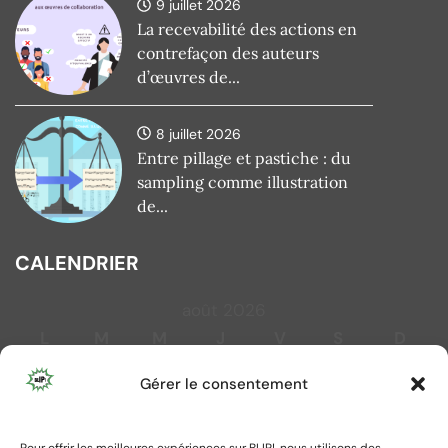
9 juillet 2026
La recevabilité des actions en
contrefaçon des auteurs
d’œuvres de...
8 juillet 2026
Entre pillage et pastiche : du
sampling comme illustration
de...
CALENDRIER
août 2026
L
M
M
J
V
S
D
1
2
Gérer le consentement
3
4
5
6
7
8
9
10
11
12
13
14
15
16