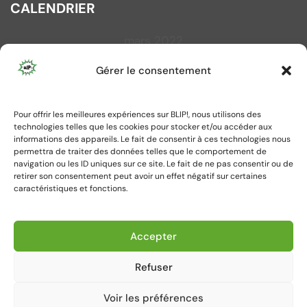
CALENDRIER
mars 2022
L
M
M
J
V
S
D
Gérer le consentement
1
2
3
4
5
6
7
8
9
10
11
12
13
Pour offrir les meilleures expériences sur BLIP!, nous utilisons des
14
15
16
17
18
19
20
technologies telles que les cookies pour stocker et/ou accéder aux
21
22
23
24
25
26
27
informations des appareils. Le fait de consentir à ces technologies nous
permettra de traiter des données telles que le comportement de
28
29
30
31
navigation ou les ID uniques sur ce site. Le fait de ne pas consentir ou de
retirer son consentement peut avoir un effet négatif sur certaines
caractéristiques et fonctions.
« Fév
Avr »
Accepter
Refuser
Voir les préférences