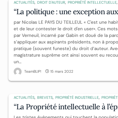
,
,
,
ACTUALITÉS
DROIT D'AUTEUR
PROPRIÉTÉ INTELLECTUELLE
“La politique : une exception aux
par Nicolas LE PAYS DU TEILLEUL « C'est une hab
et de leur contester le droit d'en user». Ces mot
par Verneuil, incarné par Gabin et doué de la pa
s’appliquer aux aspirants présidents, non à propo
pratique (souvent funeste) du droit d’auteur. Ave
magistrature suprême ont ainsi souvent eu recours 
un...
TeamBLIP!
15 mars 2022
,
,
,
ACTUALITÉS
BREVETS
PROPRIÉTÉ INDUSTRIELLE
PROPRIÉT
“La Propriété intellectuelle à l’
Les tristes évènements qui touchent la populatio