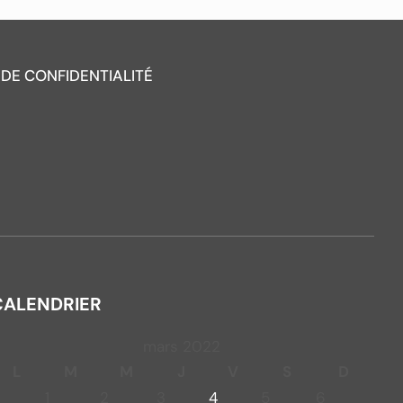
 DE CONFIDENTIALITÉ
CALENDRIER
mars 2022
L
M
M
J
V
S
D
1
2
3
4
5
6