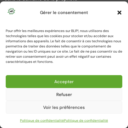
intellectuelle.
Gérer le consentement
DERNIERS ARTICLES
Pour offrir les meilleures expériences sur BLIP!, nous utilisons des
9 juillet 2026
technologies telles que les cookies pour stocker et/ou accéder aux
informations des appareils. Le fait de consentir à ces technologies nous
La recevabilité des actions en
permettra de traiter des données telles que le comportement de
contrefaçon des auteurs
navigation ou les ID uniques sur ce site. Le fait de ne pas consentir ou de
d’œuvres de...
retirer son consentement peut avoir un effet négatif sur certaines
caractéristiques et fonctions.
8 juillet 2026
Entre pillage et pastiche : du
Accepter
sampling comme illustration
de...
Refuser
Voir les préférences
CALENDRIER
Politique de confidentialité
Politique de confidentialité
août 2026