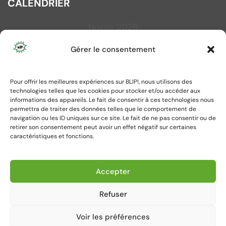
CALENDRIER
février 2026
L
M
M
J
V
S
D
Gérer le consentement
1
2
3
4
5
6
7
8
Pour offrir les meilleures expériences sur BLIP!, nous utilisons des
9
10
11
12
13
14
15
technologies telles que les cookies pour stocker et/ou accéder aux
16
17
18
19
20
21
22
informations des appareils. Le fait de consentir à ces technologies nous
permettra de traiter des données telles que le comportement de
23
24
25
26
27
28
navigation ou les ID uniques sur ce site. Le fait de ne pas consentir ou de
retirer son consentement peut avoir un effet négatif sur certaines
caractéristiques et fonctions.
« Jan
Mar »
Accepter
Refuser
Voir les préférences