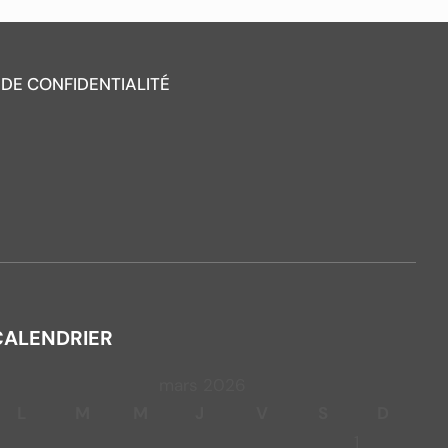
 DE CONFIDENTIALITÉ
CALENDRIER
mars 2026
L
M
M
J
V
S
D
1