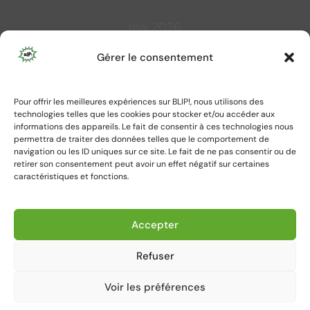
mai 2026
L
M
M
J
V
S
D
Gérer le consentement
1
2
3
4
5
6
7
8
9
10
Pour offrir les meilleures expériences sur BLIP!, nous utilisons des
11
12
13
14
15
16
17
technologies telles que les cookies pour stocker et/ou accéder aux
18
19
20
21
22
23
24
informations des appareils. Le fait de consentir à ces technologies nous
permettra de traiter des données telles que le comportement de
25
26
27
28
29
30
31
navigation ou les ID uniques sur ce site. Le fait de ne pas consentir ou de
retirer son consentement peut avoir un effet négatif sur certaines
caractéristiques et fonctions.
« Avr
Juin »
Accepter
Refuser
Voir les préférences