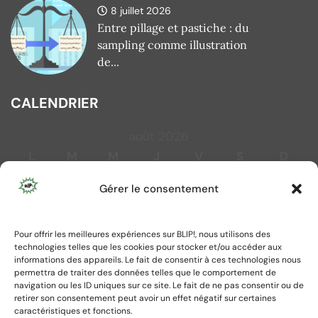
8 juillet 2026
Entre pillage et pastiche : du
sampling comme illustration
de...
CALENDRIER
août 2026
L
M
M
J
V
S
D
1
2
Gérer le consentement
3
4
5
6
7
8
9
10
11
12
13
14
15
16
Pour offrir les meilleures expériences sur BLIP!, nous utilisons des
17
18
19
20
21
22
23
technologies telles que les cookies pour stocker et/ou accéder aux
24
25
26
27
28
29
30
informations des appareils. Le fait de consentir à ces technologies nous
permettra de traiter des données telles que le comportement de
31
navigation ou les ID uniques sur ce site. Le fait de ne pas consentir ou de
retirer son consentement peut avoir un effet négatif sur certaines
caractéristiques et fonctions.
« Juil