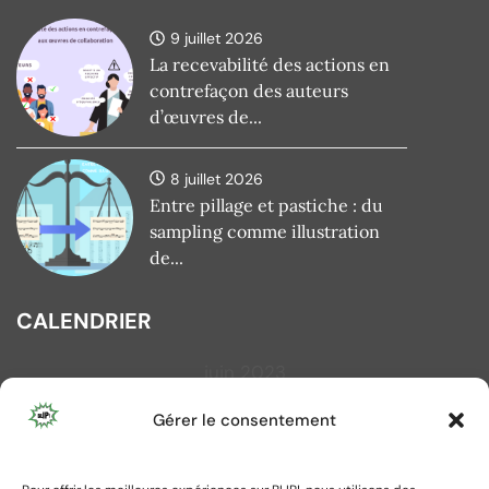
9 juillet 2026
La recevabilité des actions en
contrefaçon des auteurs
d’œuvres de...
8 juillet 2026
Entre pillage et pastiche : du
sampling comme illustration
de...
CALENDRIER
juin 2023
L
M
M
J
V
S
D
Gérer le consentement
1
2
3
4
5
6
7
8
9
10
11